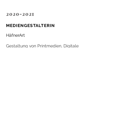
2020-2021
MEDIENGESTALTERIN
HäfnerArt
Gestaltung von Printmedien, Digitale
Bildbearbeitung, Layout erstellen,
Druckdatenerstellung, -prüfung und
-übermittlung, Webseiten Pflege (ionos,
MyWebsite), Kundenbetreuung,
Grafikerstellung für Social Media,
Logoentwicklung.